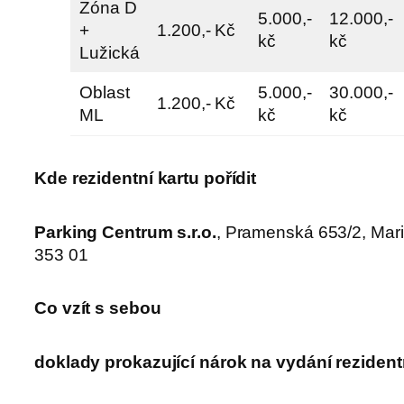
Zóna D
5.000,-
12.000,-
+
1.200,- Kč
kč
kč
Lužická
Oblast
5.000,-
30.000,-
1.200,- Kč
ML
kč
kč
Kde rezidentní kartu pořídit
Parking Centrum s.r.o.
, Pramenská 653/2, Mar
353 01
Co vzít s sebou
doklady prokazující nárok na vydání rezident