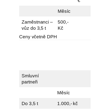
€
Měsíc
Zaměstnanci –
500,-
vůz do 3,5 t
Kč
Ceny včetně DPH
Smluvní
partneři
Měsíc
Do 3,5 t
1.000,- kč