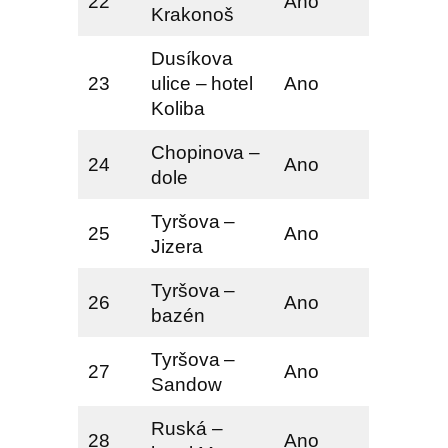
22
Ano
Krakonoš
Dusíkova
23
ulice – hotel
Ano
Koliba
Chopinova –
24
Ano
dole
Tyršova –
25
Ano
Jizera
Tyršova –
26
Ano
bazén
Tyršova –
27
Ano
Sandow
Ruská –
28
Ano