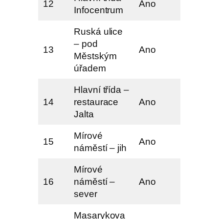
12
Ano
Infocentrum
Ruská ulice
– pod
13
Ano
Městským
úřadem
Hlavní třída –
14
restaurace
Ano
Jalta
Mírové
15
Ano
náměstí – jih
Mírové
16
náměstí –
Ano
sever
Masarykova