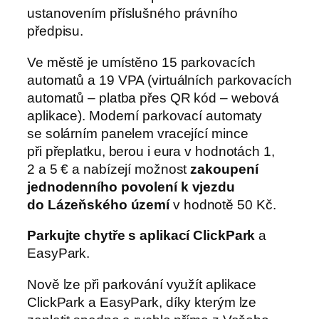
ustanovením příslušného právního
předpisu.
Ve městě je umístěno 15 parkovacích
automatů a 19 VPA (virtuálních parkovacích
automatů – platba přes QR kód – webová
aplikace). Moderní parkovací automaty
se solárním panelem vracející mince
při přeplatku, berou i eura v hodnotách 1,
2 a 5 € a nabízejí možnost
zakoupení
jednodenního povolení k vjezdu
do Lázeňského území
v hodnotě 50 Kč.
Parkujte chytře s aplikací ClickPark
a
EasyPark.
Nově lze při parkování využít aplikace
ClickPark a EasyPark, díky kterým lze