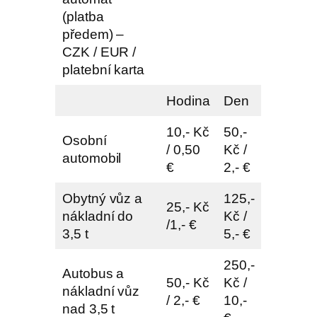
(platba
předem) –
CZK / EUR /
platební karta
Hodina
Den
10,- Kč
50,-
Osobní
/ 0,50
Kč /
automobil
€
2,- €
Obytný vůz a
125,-
25,- Kč
nákladní do
Kč /
/1,- €
3,5 t
5,- €
250,-
Autobus a
50,- Kč
Kč /
nákladní vůz
/ 2,- €
10,-
nad 3,5 t