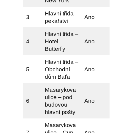
New York
Hlavní třída –
3
Ano
pekařství
Hlavní třída –
4
Hotel
Ano
Butterfly
Hlavní třída –
5
Obchodní
Ano
dům Baťa
Masarykova
ulice – pod
6
Ano
budovou
hlavní pošty
Masarykova
7
ulice – Cup
Ano