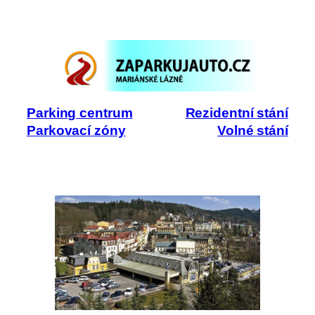
Přeskočit
na
obsah
Parking centrum
Rezidentní stání
Parkovací zóny
Volné stání