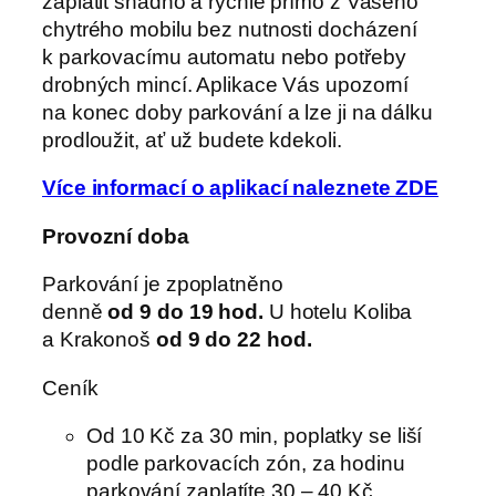
zaplatit snadno a rychle přímo z Vašeho
chytrého mobilu bez nutnosti docházení
k parkovacímu automatu nebo potřeby
drobných mincí. Aplikace Vás upozorní
na konec doby parkování a lze ji na dálku
prodloužit, ať už budete kdekoli.
Více informací o aplikací naleznete ZDE
Provozní doba
Parkování je zpoplatněno
denně
od 9 do 19 hod
.
U hotelu Koliba
a Krakonoš
od 9 do 22 hod
.
Ceník
Od 10 Kč za 30 min, poplatky se liší
podle parkovacích zón, za hodinu
parkování zaplatíte 30 – 40 Kč.